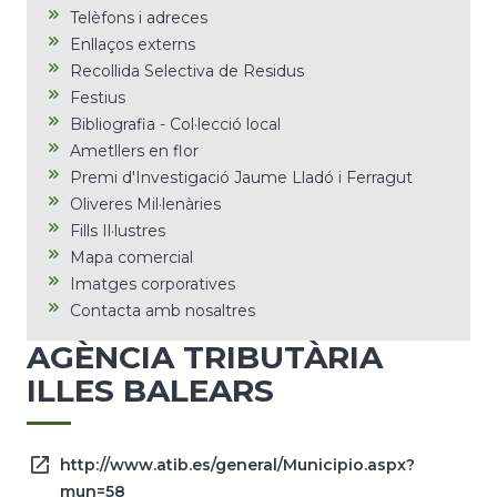
Telèfons i adreces
Enllaços externs
Recollida Selectiva de Residus
Festius
Bibliografia - Col·lecció local
Ametllers en flor
Premi d'Investigació Jaume Lladó i Ferragut
Oliveres Mil·lenàries
Fills Il·lustres
Mapa comercial
Imatges corporatives
Contacta amb nosaltres
AGÈNCIA TRIBUTÀRIA
ILLES BALEARS
http://www.atib.es/general/Municipio.aspx?
mun=58