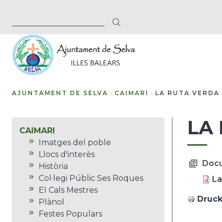
Direkt
SUCHE
zum
Inhalt
AJUNTAMENT DE SELVA
CAIMARI
LA RUTA VERDA 
Breadcrumb
LA
CAIMARI
Imatges del poble
Llocs d'interès
Doc
Història
Col·legi Públic Ses Roques
La
EI Cals Mestres
Druc
Plànol
Festes Populars