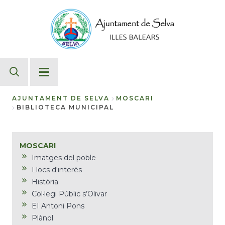
Direkt
zum
Inhalt
AJUNTAMENT DE SELVA
MOSCARI
BIBLIOTECA MUNICIPAL
Breadcrumb
MOSCARI
Imatges del poble
Llocs d'interès
Història
Col·legi Públic s’Olivar
EI Antoni Pons
Plànol