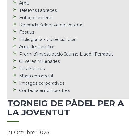
Arxiu
Telèfons i adreces
Enllaços externs
Recollida Selectiva de Residus
Festius
Bibliografia - Col·lecció local
Ametllers en flor
Premi d'Investigació Jaume Lladó i Ferragut
Oliveres Mil·lenàries
Fills Il·lustres
Mapa comercial
Imatges corporatives
Contacta amb nosaltres
TORNEIG DE PÀDEL PER A
LA JOVENTUT
21-Octubre-2025