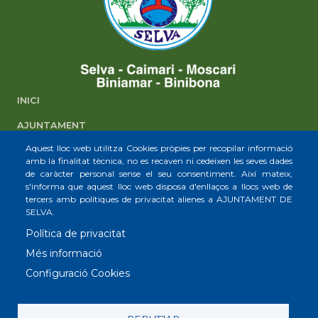
INICI
AJUNTAMENT
Aquest lloc web utilitza Cookies pròpies per recopilar informació
SELVA
amb la finalitat tècnica, no es recaven ni cedeixen les seves dades
de caràcter personal sense el seu consentiment. Així mateix,
CAIMARI
s'informa que aquest lloc web disposa d'enllaços a llocs web de
tercers amb polítiques de privacitat alienes a AJUNTAMENT DE
MOSCARI
SELVA.
BINIAMAR
Política de privacitat
BINIBONA
Més informació
Configuració Cookies
© Ajuntament de Selva. Plaça Major, 1
07313. CIF: P0705800A. Telèfon: (+34) 971 51 50 06. Fax: (+34) 971