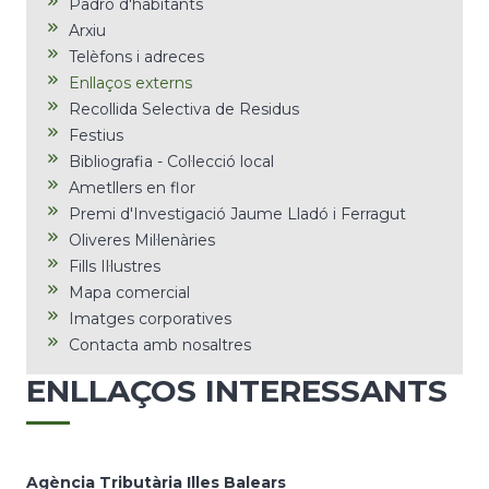
Padró d'habitants
Arxiu
Telèfons i adreces
Enllaços externs
Recollida Selectiva de Residus
Festius
Bibliografia - Col·lecció local
Ametllers en flor
Premi d'Investigació Jaume Lladó i Ferragut
Oliveres Mil·lenàries
Fills Il·lustres
Mapa comercial
Imatges corporatives
Contacta amb nosaltres
ENLLAÇOS INTERESSANTS
Agència Tributària Illes Balears