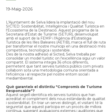
19-Maig-2026
L'Ajuntament de Selva lidera la implantació del nou
SICTED: Sostenibilitat, Intel·ligència i Qualitat Turística en
l'Ecosistema de la Destinació. Aquest programa de la
Secretaria d'Estat de Turisme (SETUR), desenvolupat
amb el suport de la FEMP i l'Agència d'Estratègia
Turística de les Illes Baleares (AETIB), marca el full de ruta
per transformar el nostre municipi en una destinació més
competitiva, tecnològica i sostenible.
Des de la nostra adhesió al Sicted, Selva treballa per
consolidar un model turístic on l'excel·lència sigui un valor
compartit. El sistema integra 36 oficis diferents,
permetent que tant serveis turístics públics com privats
col·laborin sota una metodologia comuna orientada a
l'eficiència i al respecte pel nostre entorn social i
mediambiental.
Què garanteix el distintiu "Compromís de Turisme
Responsable"?
Aquest segell identifica els serveis turístics que han
acreditat el compliment dels nous estàndards de qualitat
i sostenibilitat. En triar un servei distingit, el visitant té la
seguretat que aquest participa en un procés de millora
contínua, superant avaluacions externes i auditories que