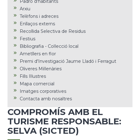
Padró d'habitants
Arxiu
Telèfons i adreces
Enllaços externs
Recollida Selectiva de Residus
Festius
Bibliografia - Col·lecció local
Ametllers en flor
Premi d'Investigació Jaume Lladó i Ferragut
Oliveres Mil·lenàries
Fills Il·lustres
Mapa comercial
Imatges corporatives
Contacta amb nosaltres
COMPROMÍS AMB EL
TURISME RESPONSABLE:
SELVA (SICTED)