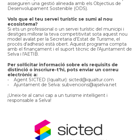
asseguren una gestió alineada amb els Objectius de
Desenvolupament Sostenible (ODS).
Vols que el teu servei turístic se sumi al nou
ecosistema?
Si ets un professional o un servei turístic del municipi i
desitges millorar la teva competitivitat sota aquest nou
model avalat per la Secretaria d'Estat de Turisme, el
procés d'adhesió està obert. Aquest programa compta
amb el finançament i el suport tècnic de l'Ajuntament de
Selva i l'AETIB.
Per sol·licitar informació sobre els requisits de
distinció o inscriure-t'hi, pots enviar un correu
electrònic a:
• Agent SICTED (Iqualtur): sicted@iqualtur.com
• Ajuntament de Selva: subvencions@ajselva.net
¡Uneix-te al canvi cap a un turisme intel·ligent i
responsable a Selva!