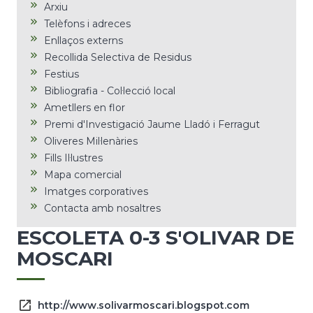
Arxiu
Telèfons i adreces
Enllaços externs
Recollida Selectiva de Residus
Festius
Bibliografia - Col·lecció local
Ametllers en flor
Premi d'Investigació Jaume Lladó i Ferragut
Oliveres Mil·lenàries
Fills Il·lustres
Mapa comercial
Imatges corporatives
Contacta amb nosaltres
ESCOLETA 0-3 S'OLIVAR DE
MOSCARI
http://www.solivarmoscari.blogspot.com