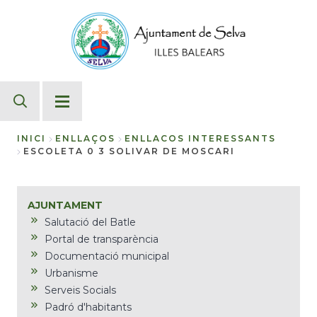
Vés
al
contingut
INICI
ENLLAÇOS
ENLLACOS INTERESSANTS
ESCOLETA 0 3 SOLIVAR DE MOSCARI
Fil
d'Ariadna
AJUNTAMENT
Salutació del Batle
Portal de transparència
Documentació municipal
Urbanisme
Serveis Socials
Padró d'habitants