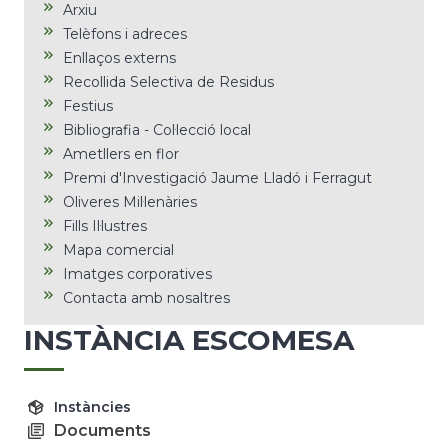
Arxiu
Telèfons i adreces
Enllaços externs
Recollida Selectiva de Residus
Festius
Bibliografia - Col·lecció local
Ametllers en flor
Premi d'Investigació Jaume Lladó i Ferragut
Oliveres Mil·lenàries
Fills Il·lustres
Mapa comercial
Imatges corporatives
Contacta amb nosaltres
INSTÀNCIA ESCOMESA
Instàncies
Documents