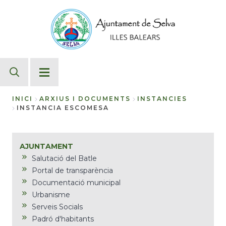
Vés
al
contingut
INICI
ARXIUS I DOCUMENTS
INSTANCIES
INSTANCIA ESCOMESA
Fil
d'Ariadna
AJUNTAMENT
Salutació del Batle
Portal de transparència
Documentació municipal
Urbanisme
Serveis Socials
Padró d'habitants