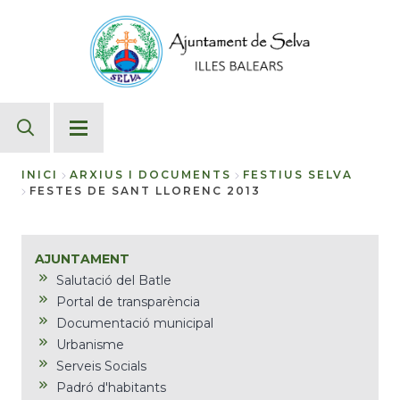
Vés
al
contingut
INICI
ARXIUS I DOCUMENTS
FESTIUS SELVA
FESTES DE SANT LLORENC 2013
Fil
d'Ariadna
AJUNTAMENT
Salutació del Batle
Portal de transparència
Documentació municipal
Urbanisme
Serveis Socials
Padró d'habitants