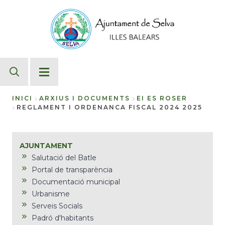
Vés
al
contingut
INICI
ARXIUS I DOCUMENTS
EI ES ROSER
REGLAMENT I ORDENANCA FISCAL 2024 2025
Fil
d'Ariadna
AJUNTAMENT
Salutació del Batle
Portal de transparència
Documentació municipal
Urbanisme
Serveis Socials
Padró d'habitants