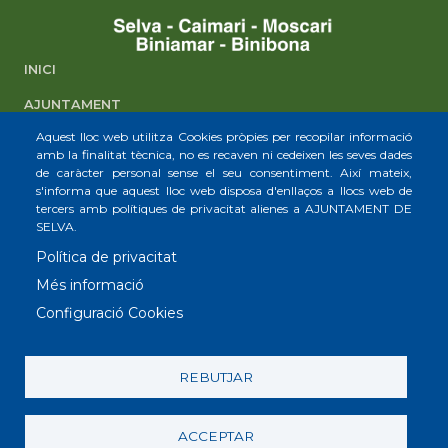
INICI
AJUNTAMENT
Aquest lloc web utilitza Cookies pròpies per recopilar informació
SELVA
amb la finalitat tècnica, no es recaven ni cedeixen les seves dades
de caràcter personal sense el seu consentiment. Així mateix,
CAIMARI
s'informa que aquest lloc web disposa d'enllaços a llocs web de
tercers amb polítiques de privacitat alienes a AJUNTAMENT DE
MOSCARI
SELVA.
BINIAMAR
Política de privacitat
BINIBONA
Més informació
Configuració Cookies
© Ajuntament de Selva. Plaça Major, 1
07313. CIF: P0705800A. Telèfon: (+34) 971 51 50 06. Fax: (+34) 971
REBUTJAR
87 52 69.
Avís
Política de
Política de
Política de
RAT
Legal
Xarxes Socials
galetes
privacitat
ACCEPTAR