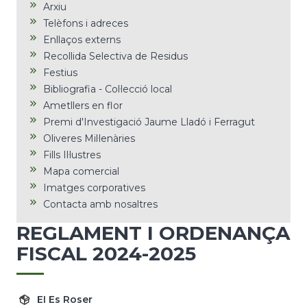
Arxiu
Telèfons i adreces
Enllaços externs
Recollida Selectiva de Residus
Festius
Bibliografia - Col·lecció local
Ametllers en flor
Premi d'Investigació Jaume Lladó i Ferragut
Oliveres Mil·lenàries
Fills Il·lustres
Mapa comercial
Imatges corporatives
Contacta amb nosaltres
REGLAMENT I ORDENANÇA
FISCAL 2024-2025
EI Es Roser