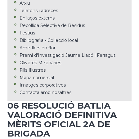
Arxiu
Telèfons i adreces
Enllaços externs
Recollida Selectiva de Residus
Festius
Bibliografia - Col·lecció local
Ametllers en flor
Premi d'Investigació Jaume Lladó i Ferragut
Oliveres Mil·lenàries
Fills Il·lustres
Mapa comercial
Imatges corporatives
Contacta amb nosaltres
06 RESOLUCIÓ BATLIA
VALORACIÓ DEFINITIVA
MÈRITS OFICIAL 2A DE
BRIGADA