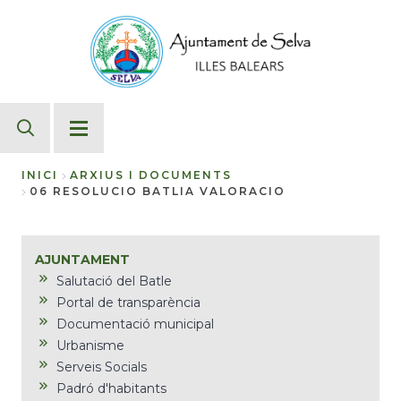
Vés
al
contingut
INICI
ARXIUS I DOCUMENTS
06 RESOLUCIO BATLIA VALORACIO
Fil
d'Ariadna
AJUNTAMENT
Salutació del Batle
Portal de transparència
Documentació municipal
Urbanisme
Serveis Socials
Padró d'habitants