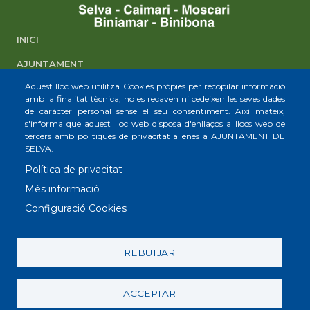
INICI
AJUNTAMENT
Aquest lloc web utilitza Cookies pròpies per recopilar informació
SELVA
amb la finalitat tècnica, no es recaven ni cedeixen les seves dades
de caràcter personal sense el seu consentiment. Així mateix,
CAIMARI
s'informa que aquest lloc web disposa d'enllaços a llocs web de
tercers amb polítiques de privacitat alienes a AJUNTAMENT DE
MOSCARI
SELVA.
BINIAMAR
Política de privacitat
BINIBONA
Més informació
Configuració Cookies
© Ajuntament de Selva. Plaça Major, 1
07313. CIF: P0705800A. Telèfon: (+34) 971 51 50 06. Fax: (+34) 971
REBUTJAR
87 52 69.
Avís
Política de
Política de
Política de
RAT
Legal
Xarxes Socials
galetes
privacitat
ACCEPTAR
(Cookies)