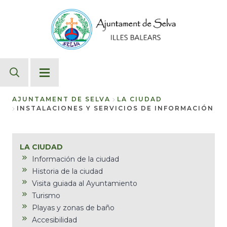
Pasar
al
contenido
principal
AJUNTAMENT DE SELVA
LA CIUDAD
INSTALACIONES Y SERVICIOS DE INFORMACIÓN
Sobrescribir
enlaces
de
LA CIUDAD
ayuda
Información de la ciudad
Historia de la ciudad
a
Visita guiada al Ayuntamiento
la
Turismo
navegación
Playas y zonas de baño
Accesibilidad