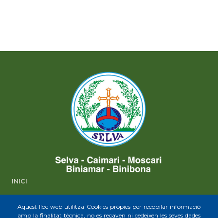
INICI
EL AYUNTAMIENTO
Aquest lloc web utilitza Cookies pròpies per recopilar informació
LA CIUDAD
amb la finalitat tècnica, no es recaven ni cedeixen les seves dades